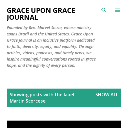
Skip to main content
GRACE UPON GRACE
JOURNAL
Founded by Rev. Marvel Souza, whose ministry
spans Brazil and the United States, Grace Upon
Grace Journal is an inclusive platform dedicated
to faith, diversity, equity, and equality. Through
articles, videos, podcasts, and timely news, we
inspire meaningful conversations rooted in grace,
hope, and the dignity of every person.
P
Showing posts with the label
SHOW ALL
o
Martin Scorcese
s
t
s