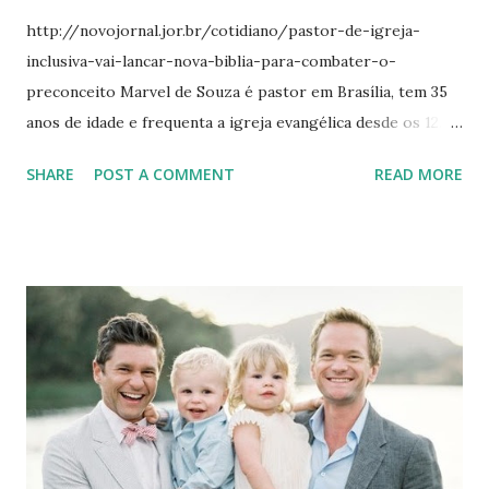
http://novojornal.jor.br/cotidiano/pastor-de-igreja-
inclusiva-vai-lancar-nova-biblia-para-combater-o-
preconceito Marvel de Souza é pastor em Brasília, tem 35
anos de idade e frequenta a igreja evangélica desde os 12.
Possui formação em literatura inglesa, língua japonesa e
SHARE
POST A COMMENT
READ MORE
teologia. A dedicação ao estudo das línguas sempre
prosperou paralelamente aos trabalhos que desenvolvia na
igreja e foi imprescindível para o desenvolvimento do seu
principal projeto, a bíblia comentada "Graça Sobre Graça". O
trabalho consiste em reinterpretar o livro sagrado do
Cristianismo com um aprofundamento sócio-histórico.
Dentro desta perspectiva, trechos usados por pessoas
religiosas para legitimar preconceitos são ressignificados
e os grupos marginalizados pelas igrejas tradicionais têm a
oportunidade de exercer sua fé em um processo de