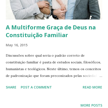
reincersão eclesial. Este tipo de trabalho já é realizado em
igrejas inclusivas e deve ser ampliado com o lançamento da
bíblia comentad...
A Multiforme Graça de Deus na
Constituição Familiar
May 16, 2015
Discussões sobre qual seria o padrão correto de
constituição familiar é pauta de estudos sociais, filosóficos,
humanistas e teológicos. Neste último, temos os conceitos
de padronização que foram preconizados pelas sociedades
religiosas através dos tempos. A família nuclear,
SHARE
POST A COMMENT
READ MORE
constituída por gêneros opostos (homem e mulher) e
filhos, é o padrão defendido por muitos religiosos
fundamentalistas, que condenam qualquer outra forma de
MORE POSTS