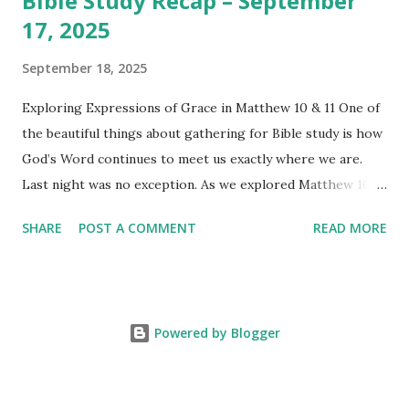
Bible Study Recap – September
17, 2025
September 18, 2025
Exploring Expressions of Grace in Matthew 10 & 11 One of
the beautiful things about gathering for Bible study is how
God’s Word continues to meet us exactly where we are.
Last night was no exception. As we explored Matthew 10
and 11, we were reminded that grace is not an abstract
SHARE
POST A COMMENT
READ MORE
concept—it’s something Jesus gives us in our sending, in
our struggles, in our questions, and even in our deepest
need for rest. These chapters gave us fresh eyes to see
how God’s grace works in everyday life. Warm-Up We
Powered by Blogger
began by sharing moments when we felt “sent” by someone
—whether to represent a friend, family member, or even
God Himself. That simple question opened us to reflect on