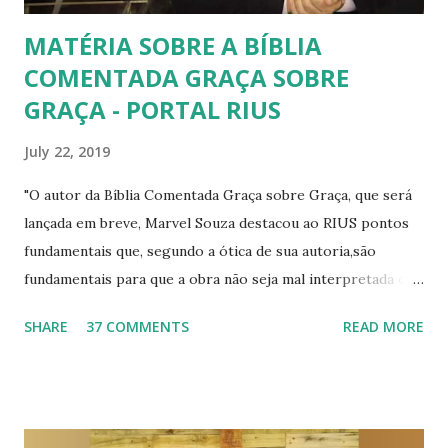
MATÉRIA SOBRE A BÍBLIA
COMENTADA GRAÇA SOBRE
GRAÇA - PORTAL RIUS
July 22, 2019
"O autor da Bíblia Comentada Graça sobre Graça, que será
lançada em breve, Marvel Souza destacou ao RIUS pontos
fundamentais que, segundo a ótica de sua autoria,são
fundamentais para que a obra não seja mal interpretada ou
que haja até de má fé. Marvel,que é de Brasília afirma que a
SHARE
37 COMMENTS
READ MORE
Bíblia Comentada Graça sobre Graça vai muito além do
público gay, como está sendo chamada por boa parte da ala
evangélica e a imensa maioria que prefere o casamento
hétero, como Bíblia Gay, pois atende não apenas os gays
mas héteros também. Leia na íntegra : “Sou o autor da