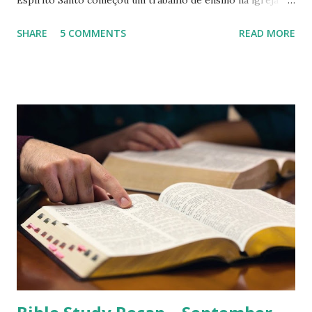
Espírito Santo começou um trabalho de ensino na igreja
Metodista, onde desenvolveu projetos pautados em sua
SHARE
5 COMMENTS
READ MORE
formação teológica recém iniciada. Natural de São Mateus
do Sul, estado do Paraná, o Reverendo Marvel Souza iníciou
seu ministério há 24 anos, quando ele, impelido pelo
Espírito Santo começou um trabalho de ensino na igreja
Metodista, onde desenvolveu projetos pautados em sua
formação teológica recém iniciada. Depois de algum tempo
servindo foi consagrado ao diaconato, servindo por seis
anos com dedicação, dinamismo e responsabilidade. Neste
período, introduziu um curso de formação teológica, que
se tornou requisito necessário para a consagração de
líderes da igreja em que servia. O curso teve êxito e acabou
tomando proporções maiores que as esperadas, sendo
ministrado em várias igrejas de...