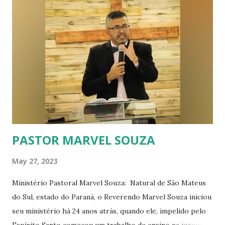
Bíblia Comentada Graça sobre Graça, chamada por alguns
sites, inclusive o de vocês de “Bíblia Gay”, o que poderia ser
“Bíblia dos Negros”, ou “Bíblia das Mulheres”, ou ainda
“Bíblia das Pessoas com Necessidades Especiais”, já que
trato sobre todos estes assunto nesta obra, mas entendo
que não seria interessante para os portais, jornais, revistas,
ou emissoras de rádio e TV, anunciar uma “Bíblia de Todas
a...
PASTOR MARVEL SOUZA
May 27, 2023
Ministério Pastoral Marvel Souza: Natural de São Mateus
do Sul, estado do Paraná, o Reverendo Marvel Souza iniciou
seu ministério há 24 anos atrás, quando ele, impelido pelo